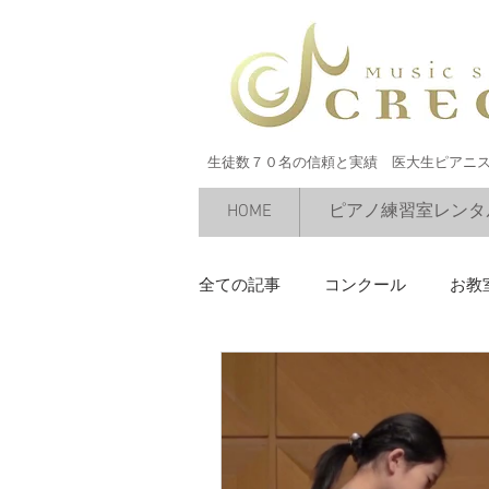
生徒数７０名の信頼と実績 医大生ピアニ
HOME
ピアノ練習室レンタ
全ての記事
コンクール
お教
絶対音感
今すぐ始める