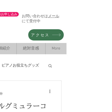
のお申し込み
お問い合わせは
メール
にて受付中
アクセス
師紹介
絶対音感
More
ピアノお役立ちグッズ
タル情報
1分
ルグミュラーコ