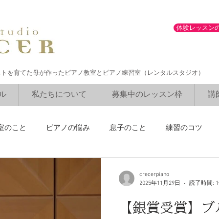
体験レッスン
ストを育てた母が作ったピアノ教室とピアノ練習室（レンタルスタジオ）
ル
私たちについて
募集中のレッスン枠
講
室のこと
ピアノの悩み
息子のこと
練習のコツ
ブルグミュラーコンクール
勉強との両立
講師のリサイ
crecerpiano
2025年11月29日
読了時間: 
【銀賞受賞】ブ