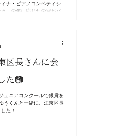
ティナ・ピアノコンペティシ
でき、学年に応じた学習がバ
で、4曲仕上げるという非常
。
分
東区長さんに会
た📷
ジュニアコンクールで銀賞を
ゆうくんと一緒に、江東区長
ました！