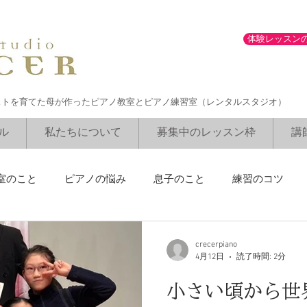
体験レッスン
ストを育てた母が作ったピアノ教室とピアノ練習室（レンタルスタジオ）
ル
私たちについて
募集中のレッスン枠
講
室のこと
ピアノの悩み
息子のこと
練習のコツ
ブルグミュラーコンクール
勉強との両立
講師のリサイ
crecerpiano
4月12日
読了時間: 2分
小さい頃から世