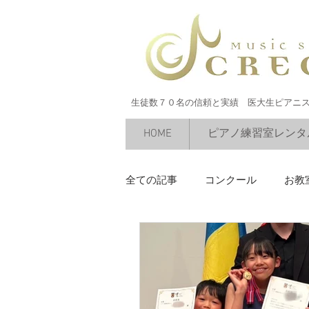
生徒数７０名の信頼と実績 医大生ピアニ
HOME
ピアノ練習室レンタ
全ての記事
コンクール
お教
絶対音感
今すぐ始める