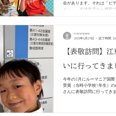
会があります。それは「ピ
ョン」。未就学児から挑戦
ランスよくできるコンクール
に力がつくコンクールです
crecerpiano
2025年6月29日
読了時間: 2
【表敬訪問】江
いに行ってきまし
今年の3月にルーマニア国際
受賞（当時小学校1年生）の
さんに表敬訪問に行ってき