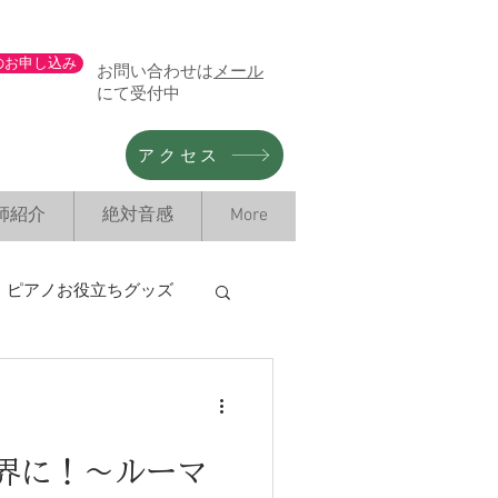
のお申し込み
お問い合わせは
メール
にて受付中
アクセス
師紹介
絶対音感
More
ピアノお役立ちグッズ
タル情報
界に！〜ルーマ