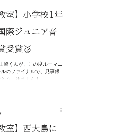
教室】小学校1年
国際ジュニア音
賞受賞🥈
山崎くんが、この度ルーマニ
ールのファイナルで、見事銀
でとう、ゆうくん！
分
教室】西大島に