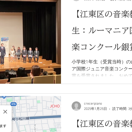
【江東区の音楽
生：ルーマニア
楽コンクール銀
小学校1年生（受賞当時）の
ア国際ジュニア音楽コンク
賞を受賞されました。おめ
crecerpiano
2025年1月25日
読了時間: 3
【江東区の音楽