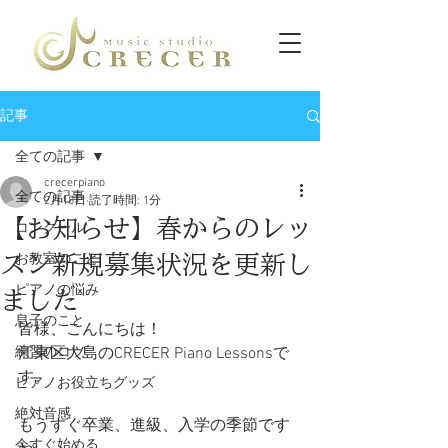
記事
全ての記事
crecerpiano
全ての記事
2月18日
読了時間: 1分
【お知らせ】春からのレッ
コンクール
スン新規募集状況を更新し
お教室のこと
ピアノの悩み
ました
息子のこと
皆様、こんにちは！
練習のコツ
江東区大島のCRECER Piano Lessonsで
す。
ピアノお役立ちグッズ
絶対音感
もうすぐ卒業、進級、入学の季節です
今すぐ始める