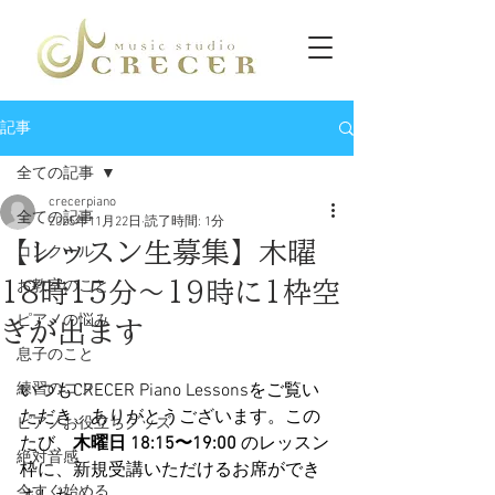
記事
全ての記事
crecerpiano
全ての記事
2025年11月22日
読了時間: 1分
【レッスン生募集】木曜
コンクール
18時15分〜19時に1枠空
お教室のこと
ピアノの悩み
きが出ます
息子のこと
練習のコツ
いつもCRECER Piano Lessonsをご覧い
ただき、ありがとうございます。この
ピアノお役立ちグッズ
たび、
木曜日 18:15〜19:00
 のレッスン
絶対音感
枠に、新規受講いただけるお席ができ
今すぐ始める