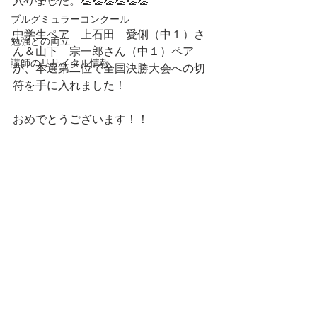
入りました。👏👏👏👏👏👏
ブルグミュラーコンクール
中学生ペア　上石田　愛俐（中１）さ
勉強との両立
ん＆山下　宗一郎さん（中１）ペア
講師のリサイタル情報
が、本選第二位で全国決勝大会への切
符を手に入れました！
おめでとうございます！！