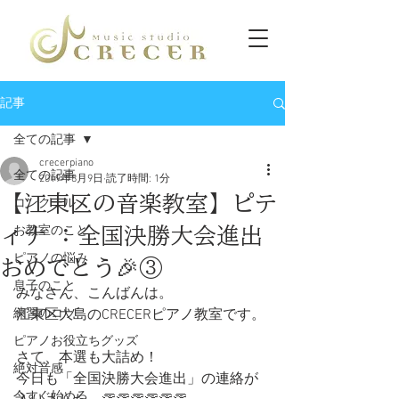
記事
全ての記事
crecerpiano
全ての記事
2019年8月9日
読了時間: 1分
【江東区の音楽教室】ピテ
コンクール
ィナ ：全国決勝大会進出
お教室のこと
ピアノの悩み
おめでとう🎉③
息子のこと
みなさん、こんばんは。
練習のコツ
江東区大島のCRECERピアノ教室です。
ピアノお役立ちグッズ
さて、本選も大詰め！
絶対音感
今日も「全国決勝大会進出」の連絡が
今すぐ始める