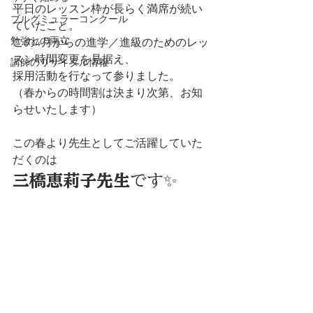
平日のレッスン枠が長らく満席が続い
ブルグミュラーコンクール
ていたこと。
勉強との両立
この4月からの進学／進級のためのレッ
スン時間変更を見据え、
講師のリサイタル情報
採用活動を行なって参りました。
（春からの時間割は決まり次第、お知
らせいたします）
この春より先生としてご活躍していた
だくのは
三橋恵莉子先生
です✨