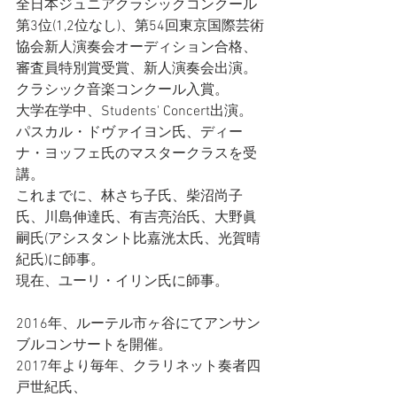
全日本ジュニアクラシックコンクール
第3位(1,2位なし)、第54回東京国際芸術
協会新人演奏会オーディション合格、
審査員特別賞受賞、新人演奏会出演。
クラシック音楽コンクール入賞。
大学在学中、Students' Concert出演。
パスカル・ドヴァイヨン氏、ディー
ナ・ヨッフェ氏のマスタークラスを受
講。
これまでに、林さち子氏、柴沼尚子
氏、川島伸達氏、有吉亮治氏、大野眞
嗣氏(アシスタント比嘉洸太氏、光賀晴
紀氏)に師事。
現在、ユーリ・イリン氏に師事。
2016年、ルーテル市ヶ谷にてアンサン
ブルコンサートを開催。
2017年より毎年、クラリネット奏者四
戸世紀氏、