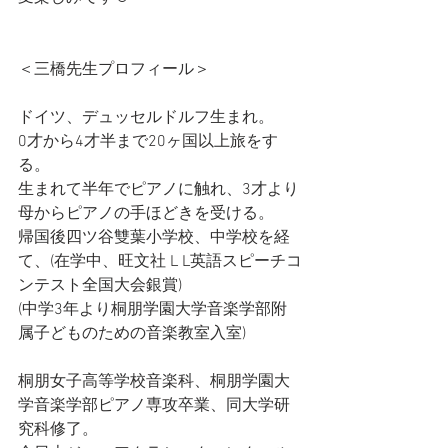
＜三橋先生プロフィール＞
ドイツ、デュッセルドルフ生まれ。
0才から4才半まで20ヶ国以上旅をす
る。
生まれて半年でピアノに触れ、3才より
母からピアノの手ほどきを受ける。
帰国後四ツ谷雙葉小学校、中学校を経
て、(在学中、旺文社 L L英語スピーチコ
ンテスト全国大会銀賞)
(中学3年より桐朋学園大学音楽学部附
属子どものための音楽教室入室)
桐朋女子高等学校音楽科、桐朋学園大
学音楽学部ピアノ専攻卒業、同大学研
究科修了。