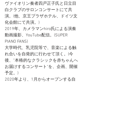
ヴァイオリン奏者四戸正子氏と日立目
白クラブのサロンコンサートにて共
演。(他、京王プラザホテル、ドイツ文
化会館にて共演。)
2019年、カメラマンhiro氏による演奏
動画撮影、YouTube配信。(SUPER 
PIANO FANS)
大学時代、乳児院等で、音楽による触
れ合いを自発的に行わせて頂く。(今
後、”本格的なクラシックを赤ちゃんへ
お届けするコンサート"を、企画、開催
予定。)
2020年より、1月からオープンする自
宅サロンにて、定期的に演奏会、ギャ
ラリー等開催予定。
お教室のこと