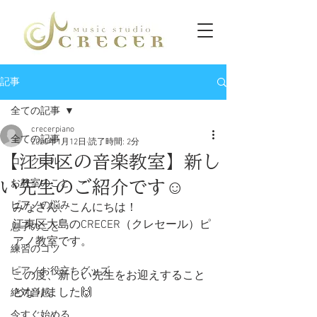
記事
全ての記事
crecerpiano
全ての記事
2020年1月12日
読了時間: 2分
【江東区の音楽教室】新し
コンクール
い先生のご紹介です☺️
お教室のこと
ピアノの悩み
みなさん、こんにちは！
江東区大島のCRECER（クレセール）ピ
息子のこと
アノ教室です。
練習のコツ
ピアノお役立ちグッズ
この度、新しい先生をお迎えすること
となりました🙌
絶対音感
今すぐ始める