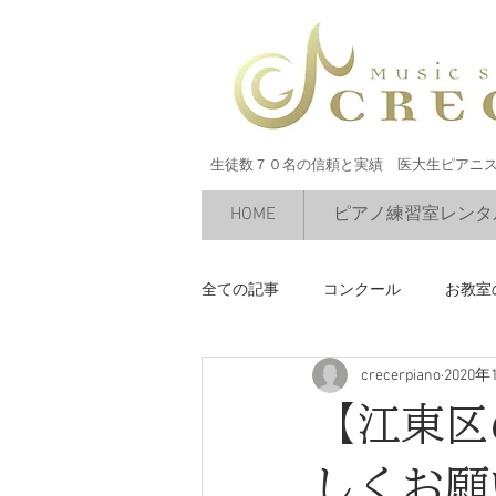
生徒数７０名の信頼と実績 医大生ピアニ
HOME
ピアノ練習室レンタ
全ての記事
コンクール
お教室
crecerpiano
2020年
絶対音感
今すぐ始める
【江東区
しくお願