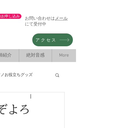
のお申し込み
お問い合わせは
メール
にて受付中
アクセス
師紹介
絶対音感
More
アノお役立ちグッズ
情報
ぞよろ