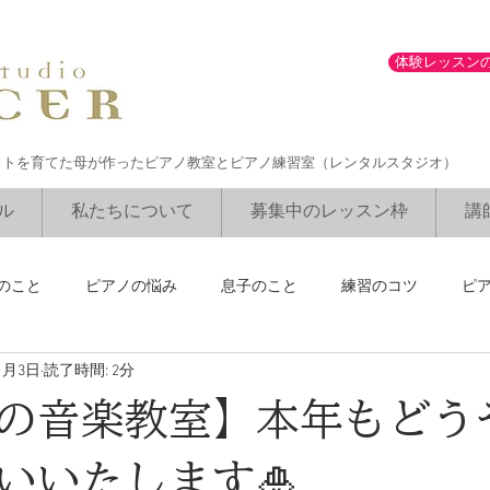
体験レッスン
ストを育てた母が作ったピアノ教室とピアノ練習室（レンタルスタジオ）
ル
私たちについて
募集中のレッスン枠
講
のこと
ピアノの悩み
息子のこと
練習のコツ
ピ
1月3日
読了時間: 2分
ブルグミュラーコンクール
勉強との両立
講師のリサイタル
の音楽教室】本年もどう
いいたします🎍