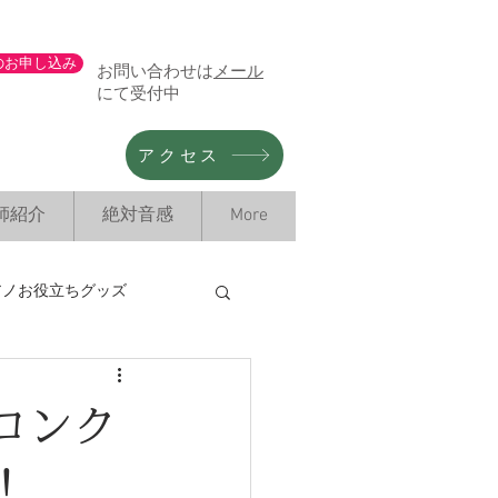
のお申し込み
お問い合わせは
メール
にて受付中
アクセス
師紹介
絶対音感
More
アノお役立ちグッズ
情報
コンク
！