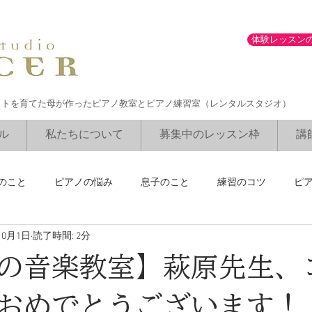
体験レッスン
ストを育てた母が作ったピアノ教室とピアノ練習室（レンタルスタジオ）
ル
私たちについて
募集中のレッスン枠
講
のこと
ピアノの悩み
息子のこと
練習のコツ
ピ
10月1日
読了時間: 2分
ブルグミュラーコンクール
勉強との両立
講師のリサイタル
の音楽教室】萩原先生、
おめでとうございます！