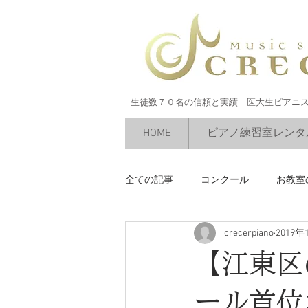
生徒数７０名の信頼と実績 医大生ピアニ
HOME
ピアノ練習室レンタ
全ての記事
コンクール
お教室
crecerpiano
2019年
絶対音感
今すぐ始める
【江東区
ール首位