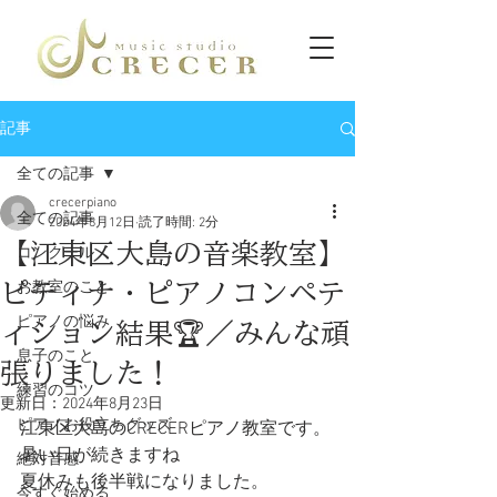
記事
全ての記事
crecerpiano
全ての記事
2024年8月12日
読了時間: 2分
【江東区大島の音楽教室】
コンクール
ピティナ・ピアノコンペテ
お教室のこと
ピアノの悩み
ィション結果🏆／みんな頑
息子のこと
張りました！
練習のコツ
更新日：
2024年8月23日
ピアノお役立ちグッズ
江東区大島のCRECERピアノ教室です。
暑い日が続きますね
絶対音感
夏休みも後半戦になりました。
今すぐ始める