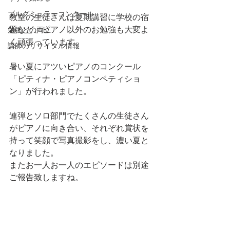
ブルグミュラーコンクール
教室の生徒さんは夏期講習に学校の宿
題など、ピアノ以外のお勉強も大変よ
勉強との両立
く頑張っています。
講師のリサイタル情報
暑い夏にアツいピアノのコンクール
「ピティナ・ピアノコンペティショ
ン」が行われました。
連弾とソロ部門でたくさんの生徒さん
がピアノに向き合い、それぞれ賞状を
持って笑顔で写真撮影をし、濃い夏と
なりました。
またお一人お一人のエピソードは別途
ご報告致しますね。