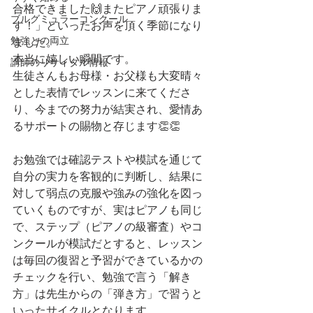
合格できました🙌またピアノ頑張りま
ブルグミュラーコンクール
す！」といったお声を頂く季節になり
勉強との両立
ました。
本当に嬉しい瞬間です。
講師のリサイタル情報
生徒さんもお母様・お父様も大変晴々
とした表情でレッスンに来てくださ
り、今までの努力が結実され、愛情あ
るサポートの賜物と存じます👏👏
お勉強では確認テストや模試を通じて
自分の実力を客観的に判断し、結果に
対して弱点の克服や強みの強化を図っ
ていくものですが、実はピアノも同じ
で、ステップ（ピアノの級審査）やコ
ンクールが模試だとすると、レッスン
は毎回の復習と予習ができているかの
チェックを行い、勉強で言う「解き
方」は先生からの「弾き方」で習うと
いったサイクルとなります。