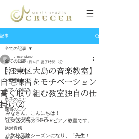
記事
全ての記事
crecerpiano
全ての記事
2024年11月16日
読了時間: 2分
【江東区大島の音楽教室】
コンクール
自宅練習をモチベーション
お教室のこと
ピアノの悩み
高く取り組む教室独自の仕
息子のこと
掛け②
練習のコツ
みなさん、こんにちは！
ピアノお役立ちグッズ
江東区大島のCRECERピアノ教室です。
絶対音感
小学校受験シーズンになり、「先生！
今すぐ始める