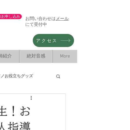
のお申し込み
お問い合わせは
メール
にて受付中
アクセス
師紹介
絶対音感
More
アノお役立ちグッズ
情報
生！お
人指導