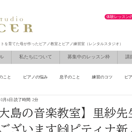
体験レッスン
ストを育てた母が作ったピアノ教室とピアノ練習室（レンタルスタジオ）
ル
私たちについて
募集中のレッスン枠
講
のこと
ピアノの悩み
息子のこと
練習のコツ
ピ
10月6日
読了時間: 2分
ブルグミュラーコンクール
勉強との両立
講師のリサイタル
大島の音楽教室】里紗先
ございます🙌ピティナ新