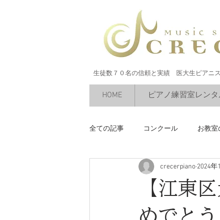
生徒数７０名の信頼と実績 医大生ピアニ
HOME
ピアノ練習室レンタ
全ての記事
コンクール
お教室
crecerpiano
2024年
絶対音感
今すぐ始める
【江東区
めでとう