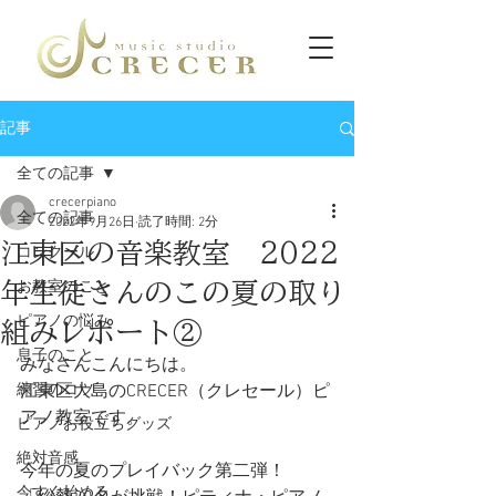
記事
全ての記事
crecerpiano
全ての記事
2022年9月26日
読了時間: 2分
江東区の音楽教室 2022
コンクール
年生徒さんのこの夏の取り
お教室のこと
ピアノの悩み
組みレポート②
息子のこと
みなさんこんにちは。
練習のコツ
江東区大島のCRECER（クレセール）ピ
アノ教室です。
ピアノお役立ちグッズ
絶対音感
今年の夏のプレイバック第二弾！
今すぐ始める