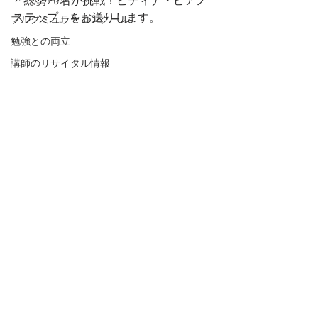
「総勢20名が挑戦！ピティナ・ピアノ
ステップ」をお送りします。
ブルグミュラーコンクール
勉強との両立
講師のリサイタル情報