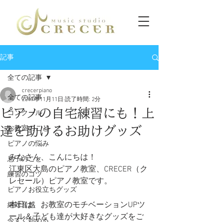
記事
全ての記事
crecerpiano
全ての記事
2017年11月11日
読了時間: 2分
ピアノの自宅練習にも！上
コンクール
達を助けるお助けグッズ
お教室のこと
ピアノの悩み
みなさん、こんにちは！
息子のこと
江東区大島のピアノ教室、CRECER（ク
練習のコツ
レセール）ピアノ教室です。
ピアノお役立ちグッズ
本日は、お教室のモチベーションUPツ
絶対音感
ール＆子ども達が大好きなグッズをご
今すぐ始める