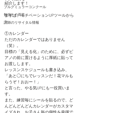
紹介します！
ブルグミュラーコンクール
勉強との両立
まずは、モチベーションUPツールから
✨
講師のリサイタル情報
①カレンダー
ただのカレンダーではありません
（笑）。
目標の「見える化」のために、必ずピ
アノの前に置けるように厚紙に貼って
お渡しします。
レッスンスケジュールも書き込み、
「あと◯にちでレッスンだ！花マルも
らうぞ！おおー！」
と言った、やる気UPにも一役買いま
す。
また、練習毎にシールを貼るので、ど
んどんどんどんカレンダーがカスタマ
イズされ、お子さん毎の個性を発揮で