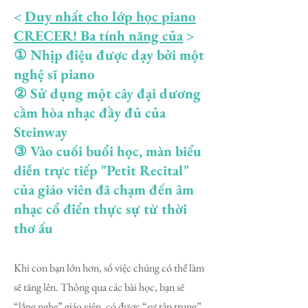
<
Duy nhất cho lớp học piano
CRECER! Ba tính năng của
>
① Nhịp điệu được dạy bởi một
nghệ sĩ piano
② Sử dụng một cây đại dương
cầm hòa nhạc đầy đủ của
Steinway
③ Vào cuối buổi học, màn biểu
diễn trực tiếp "Petit Recital"
của giáo viên đã chạm đến âm
nhạc cổ điển thực sự từ thời
thơ ấu
Khi con bạn lớn hơn, số việc chúng có thể làm
sẽ tăng lên. Thông qua các bài học, bạn sẽ
“lắng nghe” giáo viên, có được “sự tập trung”