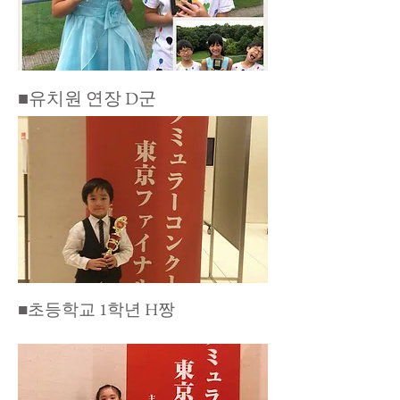
​■유치원 연장 D군
​■초등학교 1학년 H짱