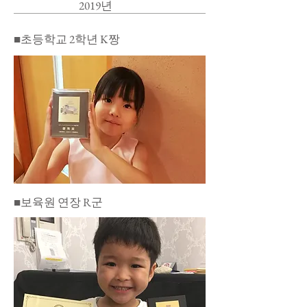
​2019년
​■초등학교 2학년 K짱
​■보육원 연장 R군