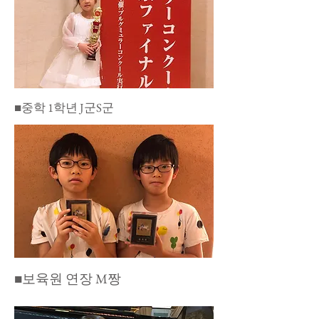
​■중학 1학년 J군S군
​■보육원 연장 M짱