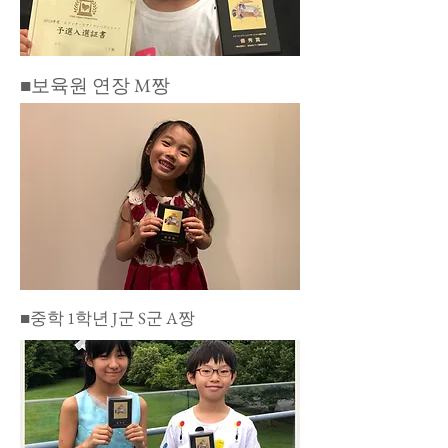
​■보육원 연장 M짱
​■중학 1학년 J군 S군 A짱