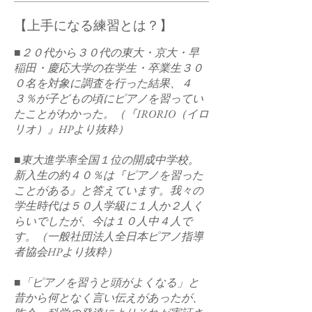
​【上手になる練習とは？】
■２０代から３０代の東大・京大・早
稲田・慶応大学の在学生・卒業生３０
０名を対象に調査を行った結果、４
３％が子どもの頃にピアノを習ってい
たことがわかった。（
『IRORIO（イロ
リオ）』HPより抜粋）
■東大進学率全国１位の開成中学校。
新入生の約４０
％は『ピアノを習った
ことがある』と答えています。我々の
学生時代は５０
人学級に１
人か２
人く
らいでしたが、今は１０
人中４人で
す。（一般社団法人全日本ピアノ指導
者協会HPより抜粋）
■「ピアノを習うと頭がよくなる」と
昔から何となく言い伝えがあったが、