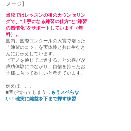
メージ】
当校ではレッスンの後のカウンセリン
グで、”上手になる練習の仕方”と”練習
の習慣化”をサポートしています（無
料）。
国内、国際コンクールの入賞で培った
「練習のコツ」を実体験と共に生徒さ
んにお伝えしています。
ピアノを通じて上達することの喜びが
成功体験につながり、自信を持ったお
子様に育って欲しいと考えています。
例えば、、、
■音が滑ってしまう→
もうスベらな
い！確実に鍵盤を下まで押す練習
■音が抜けてしまう→
ミスタッチ撲
滅！親子で取り組む反復練習
■そもそも練習しない→
１００円ショ