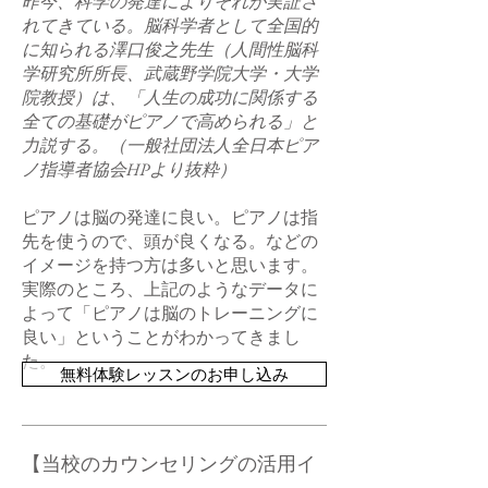
昨今、科学の発達によりそれが実証さ
れてきている。脳科学者として全国的
に知られる澤口俊之先生（人間性脳科
学研究所所長、武蔵野学院大学・大学
院教授）は、「人生の成功に関係する
全ての基礎がピアノで高められる」と
力説する。（一般社団法人全日本ピア
ノ指導者協会HPより抜粋）
ピアノは脳の発達に良い。
ピアノは指
先を使うので、頭が良くなる。
などの
イメージを持つ方は多いと思います。
実際のところ、上記のようなデータに
よって「ピアノは脳のトレーニングに
良い」ということがわかってきまし
た。
無料体験レッスンのお申し込み
​【当校のカウンセリングの活用イ