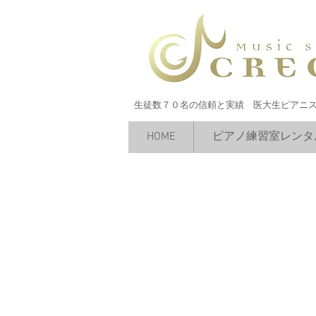
生徒数７０名の信頼と実績 医大生ピアニ
HOME
ピアノ練習室レンタ