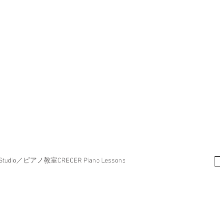
dio／ピアノ教室CRECER Piano Lessons
 rights reserved.