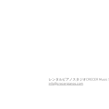
レンタルピアノスタジオCRECER Music Stu
info@crecerpianos.com
(C)2018-2030 CRECER PIANO LESSONS. All