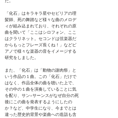
た。
「化石」はキラキラ星やセビリアの理
髪師、死の舞踏など様々な曲のメロデ
ィが組み込まれており、それぞれの原
曲を聞いて「ここはシロフォン、ここ
はクラリネット。セコンドは弦楽器だ
からもっとフレーズ長くね！」などピ
アノで様々な楽器の音をイメージする
研究をしました。
また、「化石」は「動物の謝肉祭」と
いう作品の１曲。この「化石」だけで
はなく、作品全体の曲を聴いた上で、
その中の１曲を演奏していることに気
を配り、サン=サーンスがなぜ自分の死
後にこの曲を発表するようにしたの
か？など、中学生になり、今までとは
違った歴史的背景や楽曲への造詣も含