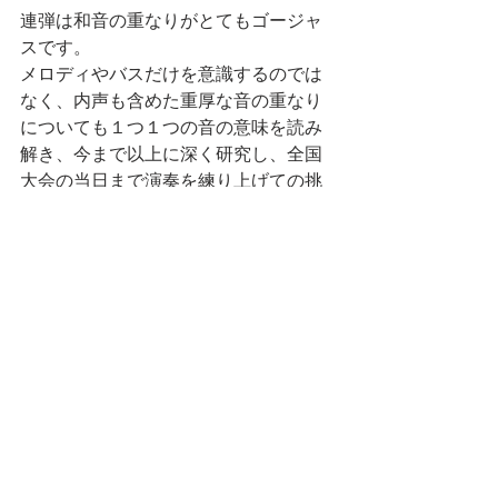
連弾は和音の重なりがとてもゴージャ
スです。
メロディやバスだけを意識するのでは
なく、内声も含めた重厚な音の重なり
についても１つ１つの音の意味を読み
解き、今まで以上に深く研究し、全国
大会の当日まで演奏を練り上げての挑
戦は、彼らにとって大きな財産となっ
たことでしょう。
あ、珍しく真面目な話になっちゃっ
た〜。エヘ。
お兄ちゃんズ、おめでとう！！(☝︎ ՞ਊ ՞)☝︎
コンクール
息子のこと
お教室のこと