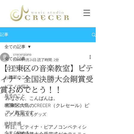
記事
全ての記事
crecerpiano
全ての記事
2019年8月24日
読了時間: 2分
【江東区の音楽教室】ピテ
コンクール
ィナ・全国決勝大会銅賞受
お教室のこと
ピアノの悩み
賞おめでとう！！
息子のこと
みなさん、こんばんは。
練習のコツ
江東区大島のCRECER（クレセール）ピ
アノ教室です。
ピアノお役立ちグッズ
絶対音感
昨日、ピティナ・ピアノコンペティシ
今すぐ始める