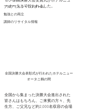
ョン全国決勝大会受賞式がホテルニュ
ーオータニで行われました。
ブルグミュラーコンクール
勉強との両立
講師のリサイタル情報
全国決勝大会表彰式が行われたホテルニュー
オータニ鶴の間
全国から集まった決勝大会進出された
皆さんはもちろん、ご来賓の方々、先
生方、ご父兄など約2,000名収容の会場