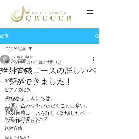
記事
全ての記事
crecerpiano
全ての記事
2017年1月19日
読了時間: 1分
絶対音感コースの詳しいペ
コンクール
ージができました！
お教室のこと
ピアノの悩み
みなさまこんにちは。
息子のこと
お問い合わせをいただくことも多い、
練習のコツ
絶対音感コースを詳しく説明したペー
ピアノお役立ちグッズ
ジを作りました！
絶対音感
今すぐ始める