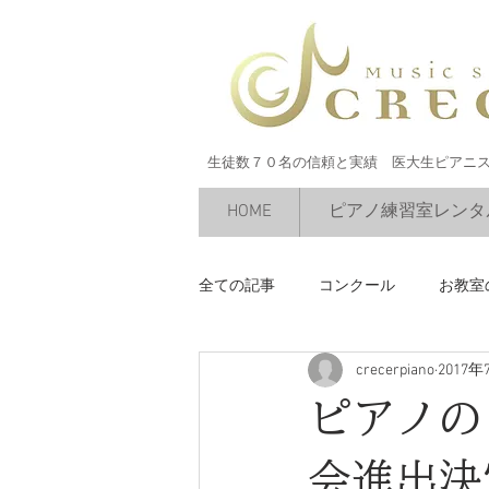
生徒数７０名の信頼と実績 医大生ピアニ
HOME
ピアノ練習室レンタ
全ての記事
コンクール
お教室
crecerpiano
2017年
絶対音感
今すぐ始める
ピアノの
会進出決