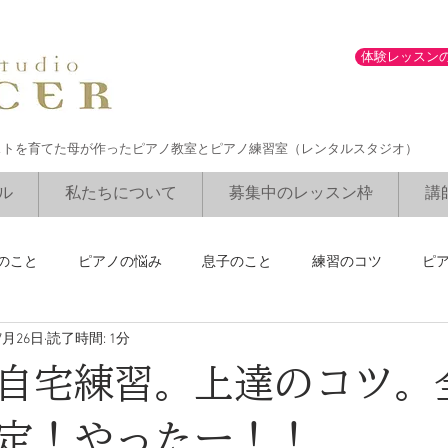
体験レッスン
ストを育てた母が作ったピアノ教室とピアノ練習室（レンタルスタジオ）
ル
私たちについて
募集中のレッスン枠
講
のこと
ピアノの悩み
息子のこと
練習のコツ
ピ
7月26日
読了時間: 1分
ブルグミュラーコンクール
勉強との両立
講師のリサイタル
自宅練習。上達のコツ。
定！やったー！！