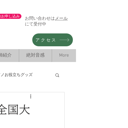
のお申し込み
お問い合わせは
メール
にて受付中
アクセス
師紹介
絶対音感
More
アノお役立ちグッズ
情報
全国大