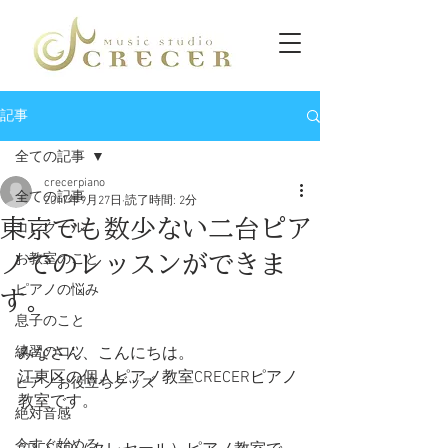
記事
全ての記事
crecerpiano
全ての記事
2017年9月27日
読了時間: 2分
東京でも数少ない二台ピア
コンクール
ノでのレッスンができま
お教室のこと
ピアノの悩み
す。
息子のこと
練習のコツ
みなさん、こんにちは。
江東区の個人ピアノ教室CRECERピアノ
ピアノお役立ちグッズ
教室です。
絶対音感
今すぐ始める