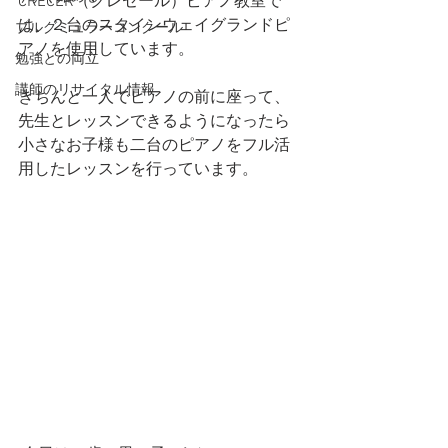
CRECER（クレセール）ピアノ教室で
は、２台のスタインウェイグランドピ
ブルグミュラーコンクール
アノを使用しています。
勉強との両立
講師のリサイタル情報
きちんと一人でピアノの前に座って、
先生とレッスンできるようになったら
小さなお子様も二台のピアノをフル活
用したレッスンを行っています。