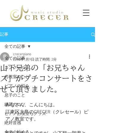
記事
全ての記事
crecerpiano
全ての記事
2018年1月9日
読了時間: 2分
山下兄弟の「お兄ちゃん
コンクール
ズ」がプチコンサートをさ
お教室のこと
ピアノの悩み
せて頂きました。
息子のこと
練習のコツ
みなさん、こんにちは。
江東区大島のCRECER（クレセール）ピ
ピアノお役立ちグッズ
アノ教室です。
絶対音感
今すぐ始める