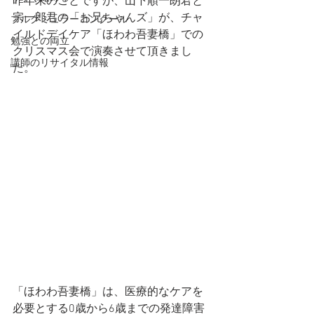
昨年末のことですが、山下順一朗君と
宗一郎君の「お兄ちゃんズ」が、チャ
ブルグミュラーコンクール
イルドデイケア「ほわわ吾妻橋」での
勉強との両立
クリスマス会で演奏させて頂きまし
講師のリサイタル情報
た。
「ほわわ吾妻橋」は、医療的なケアを
必要とする0歳から6歳までの発達障害