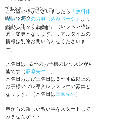
ブルグミュラーコンクール
ご希望の枠がございましたら
「無料体
勉強との両立
験レッスンのお申し込みページ」
より
お申し込みください。（レッスン枠は
講師のリサイタル情報
適宜変更となります。リアルタイムの
情報は別途お問い合わせくださいま
せ）
水曜日は1歳〜のお子様のレッスンが可
能です（
萩原先生
）。
木曜日および土曜日は３〜４歳以上の
お子様のプレ導入レッスン生の募集と
なります。（木曜日は
三國先生
）
春からの新しい習い事をスタートして
みませんか？？