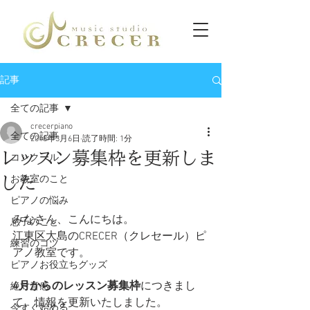
記事
全ての記事
crecerpiano
全ての記事
2018年3月6日
読了時間: 1分
レッスン募集枠を更新しま
コンクール
した
お教室のこと
ピアノの悩み
みなさん、こんにちは。
息子のこと
江東区大島のCRECER（クレセール）ピ
練習のコツ
アノ教室です。
ピアノお役立ちグッズ
4月からのレッスン募集枠
につきまし
絶対音感
て、情報を更新いたしました。
今すぐ始める