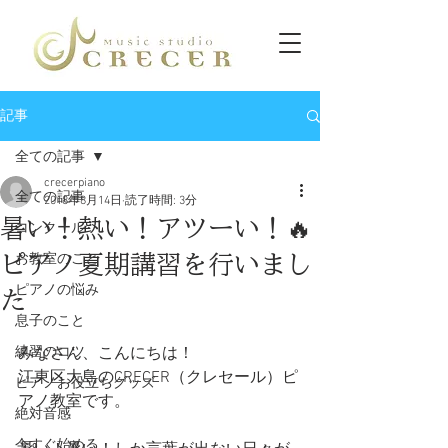
記事
全ての記事
crecerpiano
全ての記事
2018年8月14日
読了時間: 3分
暑い！熱い！アツーい！🔥
コンクール
ピアノ夏期講習を行いまし
お教室のこと
ピアノの悩み
た
息子のこと
練習のコツ
みなさん、こんにちは！
江東区大島のCRECER（クレセール）ピ
ピアノお役立ちグッズ
アノ教室です。
絶対音感
今すぐ始める