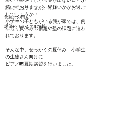
暑い！暑い！しか言葉が出ない日々が
続いておりますが、皆様いかがお過ご
ブルグミュラーコンクール
しでしょうか？
勉強との両立
小学生の子どもがいる我が家では、例
講師のリサイタル情報
年通り夏休みの宿題や塾の課題に追わ
れております。
そんな中、せっかくの夏休み！小学生
の生徒さん向けに
ピアノ🎹夏期講習を行いました。