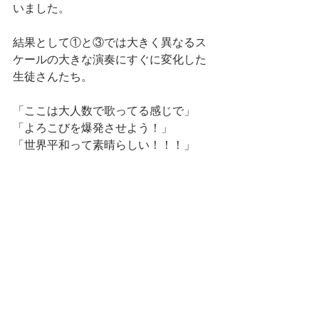
いました。
結果として①と③では大きく異なるス
ケールの大きな演奏にすぐに変化した
生徒さんたち。
「ここは大人数で歌ってる感じで」
「よろこびを爆発させよう！」
「世界平和って素晴らしい！！！」
「ここからフォルテぇぇぇ」
などなど、指揮者さながらの情熱的な
演奏指導に引き込まれるかのように、
全員の演奏がどんどん変わって行く様
子は圧巻の一言でした。
さらに！先生と一緒に連弾＆２台ピア
ノでも演奏し、間近で感じる先生の音
楽に引っ張られるようにのびのびと演
奏する姿も。