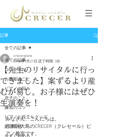
記事
全ての記事
crecerpiano
全ての記事
2018年9月21日
読了時間: 3分
【先生のリサイタルに行っ
コンクール
てきました】案ずるより産
お教室のこと
ピアノの悩み
むが易し。お子様にはぜひ
息子のこと
生演奏を！
練習のコツ
ピアノお役立ちグッズ
みなさん、こんにちは。
江東区大島のCRECER（クレセール）ピ
絶対音感
アノ教室です。
今すぐ始める