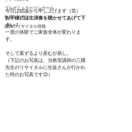
ブルグミュラーコンクール
今日は結論から申し上げます（笑）
勉強との両立
お子様には生演奏を聴かせてあげて下
さい！
講師のリサイタル情報
一度の体験でご家族全体が変わりま
す。
そして案ずるより産むが易し。
（下記のお写真は、当教室講師の三國
先生のリサイタルに生徒さんが行かれ
た時のお写真です😉）