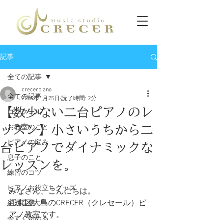
記事
全ての記事
crecerpiano
全ての記事
2019年1月25日
読了時間: 2分
【数少ない二台ピアノのレ
コンクール
ッスン】小さいうちから二
お教室のこと
ピアノの悩み
台ピアノでダイナミックな
息子のこと
レッスンを。
練習のコツ
ピアノお役立ちグッズ
みなさん、こんにちは。
江東区大島のCRECER（クレセール）ピ
絶対音感
アノ教室です。
今すぐ始める