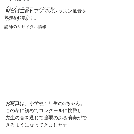
ブルグミュラーコンクール
今日は二台ピアノでのレッスン風景を
勉強との両立
お届けします。
講師のリサイタル情報
お写真は、小学校１年生のSちゃん。
この冬に初めてコンクールに挑戦し、
先生の音を通じて強弱のある演奏がで
きるようになってきました✨